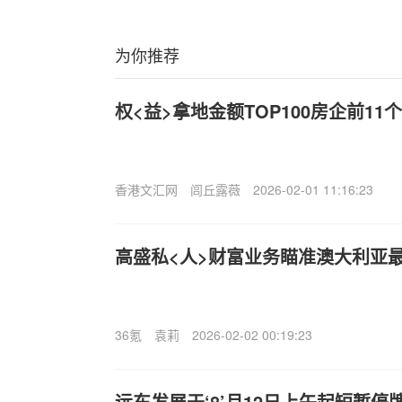
为你推荐
权<益>拿地金额TOP100房企前11
香港文汇网
闾丘露薇
2026-02-01 11:16:23
高盛私<人>财富业务瞄准澳大利亚
36氪
袁莉
2026-02-02 00:19:23
远东发展于‘8’月12日上午起短暂停