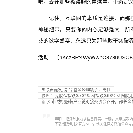
吧，去在那些被误解的角落里，重新定
记住，互联网的本质是连接，而那些
神秘纽带。只要你的内心足够强大，所有
费的数字盛宴，永远只为那些敢于突破
活动：【
hKszRFt4WyWwhC373uUSCF
国联安鑫发,混‘合’基金经理杨子江离任
收评!：港股恒指跌0.?07% 科指跌0.56% 科网
新,乡‘市’纺织服装产业链对接交流会召开，邵长
声明：证券时报力求信息真实、准确，文章提及内
下载“证券时报”官方APP，或关注官方微信公众