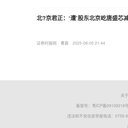
北?京君正：‘遭’股东北京屹唐盛芯减持
证券时报网
曹晨
2025-08-05 21:44
关
备案号：
粤ICP备09109218
违法和不良信息举报电话：0755-83