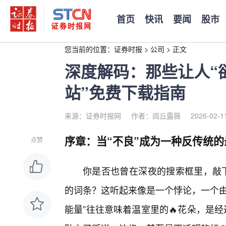
首页
快讯
要闻
股市
您当前的位置：
证券时报
>
公司
>
正文
深度解码：那些让人“
站”免费下载指南
来源：证券时报网
作者：闾丘露薇
2026-02-1
序章：当“不良”成为一种反传统的
点赞
你是否也曾在深夜的搜索框里，敲下
的词条？这听起来像是一个悖论，一个由
能量”往往意味着温室里的🔥花朵，是